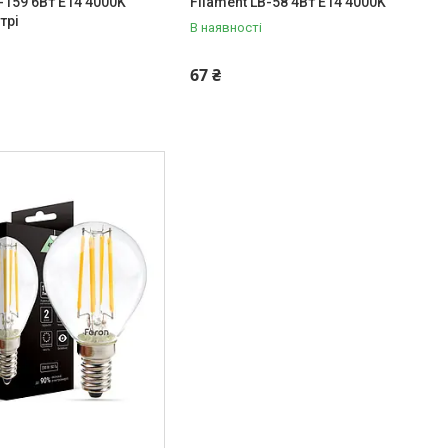
-159 6Вт E14 4000K
Filament LB-58 4Вт E14 4000K
трі
В наявності
67 ₴