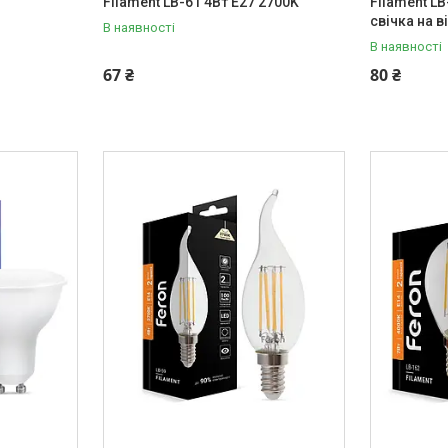
Filament LB-61 4Вт E27 2700K
Filament LB
свічка на ві
В наявності
В наявності
67 ₴
80 ₴