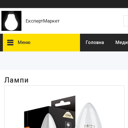
ЕкспертМаркет
Меню
Головна
Медич
Фільтри
Ціна
Лампи
Наявність
В наявності
204
Каталог