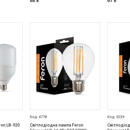
68 ₴
67 ₴
4778
5239
ron LB-920
Світлодіодна лампа Feron
Світлодіод