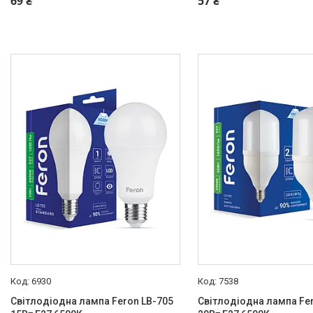
69 ₴
57 ₴
6930
7538
Світлодіодна лампа Feron LB-705
Світлодіодна лампа Fe