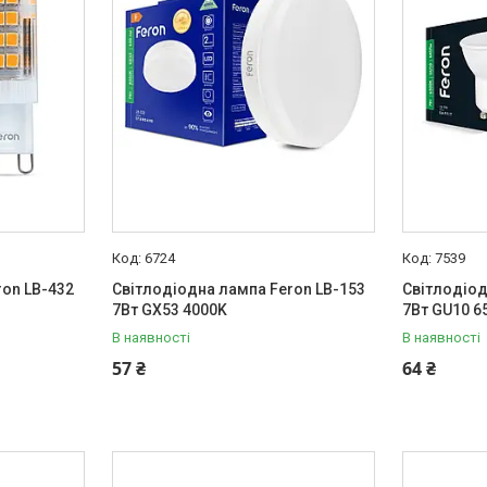
6724
7539
ron LB-432
Світлодіодна лампа Feron LB-153
Світлодіод
7Вт GX53 4000K
7Вт GU10 6
В наявності
В наявності
57 ₴
64 ₴