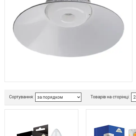
Кріодеструктори
Відеоларингоскопи
Апарати CPAP (Сіпап)
ЛОР обладнання
Гнучкі ЛОР ендоскопи
Гінекологічне обладнання
Негатоскопи
Операційні столи
Медичні кушетки
Приліжкові медичні столики
Ендоскопічні освітлювачі
Медичні товари