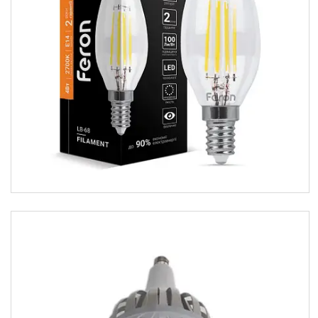
Лампи
Урологія
Штативи для інфузій
Вуличні світильники
Електротовари комплектуючі
Нефростоми
Світильники
Кошики для літотрипсії
Акцентне освітлення
Напрямляючі провідники
Реанімація
Прожекторі
Кожухи сечоводу
Декоративне освітлення
Медичні монітори
ШВЛ апарати