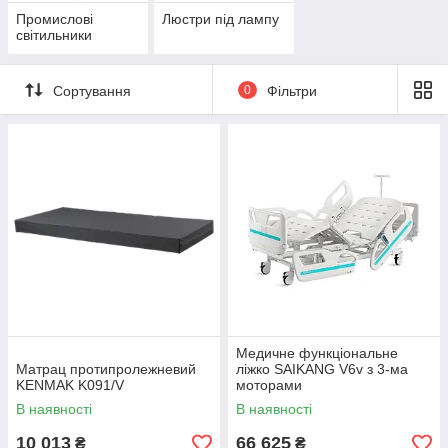
Промислові
Люстри під лампу
світильники
Сортування
0
Фільтри
Медичне функціональне
Матрац протипролежневий
ліжко SAIKANG V6v з 3-ма
KENMAK K091/V
моторами
В наявності
В наявності
10 013
66 625
₴
₴