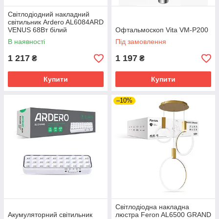
Світлодіодний накладний
світильник Ardero AL6084ARD
VENUS 68Вт білий
Офтальмоскоп Vita VM-P200
В наявності
Під замовлення
1 217
1 197
₴
₴
Купити
Купити
–10%
Світлодіодна накладна
Акумуляторний світильник
люстра Feron AL6500 GRAND