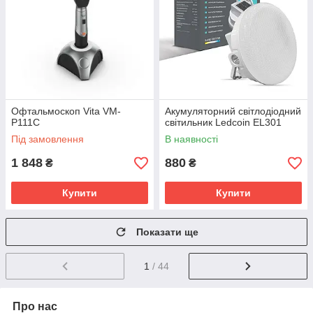
Офтальмоскоп Vita VM-
Акумуляторний світлодіодний
P111C
світильник Ledcoin EL301
Під замовлення
В наявності
1 848
880
₴
₴
Купити
Купити
Показати ще
1
/ 44
Про нас