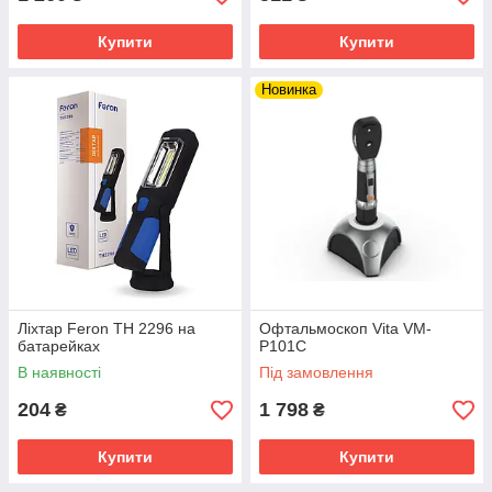
Купити
Купити
Новинка
Ліхтар Feron TH 2296 на
Офтальмоскоп Vita VM-
батарейках
P101C
В наявності
Під замовлення
204
1 798
₴
₴
Купити
Купити