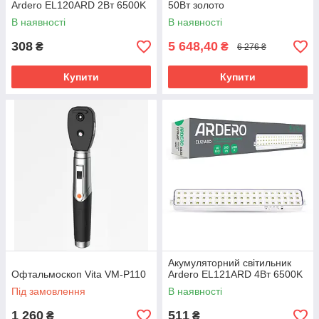
Ardero EL120ARD 2Вт 6500K
50Вт золото
В наявності
В наявності
308
5 648,40
₴
₴
6 276 ₴
Купити
Купити
Акумуляторний світильник
Офтальмоскоп Vita VM-P110
Ardero EL121ARD 4Вт 6500K
Під замовлення
В наявності
1 260
511
₴
₴