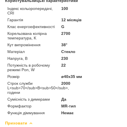
Користувальницькі характеристики
Індекс кольоропередачі,
100
CRI
Гарантія
12 місяців
Клас енергоефективності
G
Корельована колірна
2700
температура, K
Кут випромінення
38°
Матеріал
Стекло
Напруга, В
230
Потужність в робочому
22
режимі Pon, W
Розмір
ø40х35 мм
Строк служби
2000
L<sub>70</sub>B<sub>50</sub>,
години
Сумісність з димерами
Да
Формфактор
MR-тип
Функція діммування
Немає
Приховати