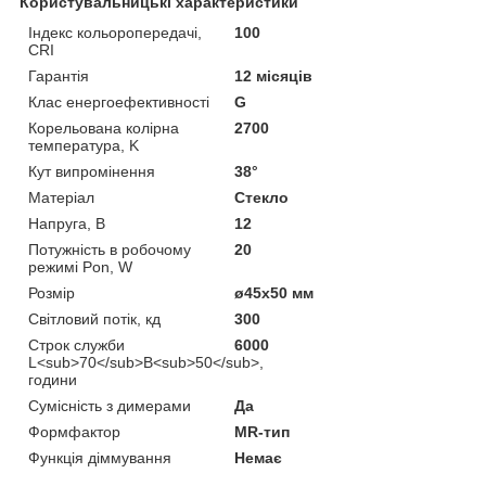
Користувальницькі характеристики
Індекс кольоропередачі,
100
CRI
Гарантія
12 місяців
Клас енергоефективності
G
Корельована колірна
2700
температура, K
Кут випромінення
38°
Матеріал
Стекло
Напруга, В
12
Потужність в робочому
20
режимі Pon, W
Розмір
ø45х50 мм
Світловий потік, кд
300
Строк служби
6000
L<sub>70</sub>B<sub>50</sub>,
години
Сумісність з димерами
Да
Формфактор
MR-тип
Функція діммування
Немає