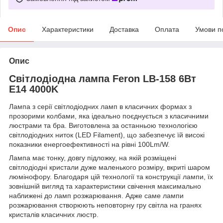
Опис
Характеристики
Доставка
Оплата
Умови п
Опис
Світлодіодна лампа Feron LB-158 6Вт
E14 4000K
Лампа з серії світлодіодних ламп в класичних формах з
прозорими колбами, яка ідеально поєднується з класичними
люстрами та бра. Виготовлена за останньою технологією
світлодіодних ниток (LED Filament), що забезпечує їй високі
показники енергоефективності на рівні 100Lm/W.
Лампа має тонку, довгу підложку, на якій розміщені
світлодіодні кристали дуже маленького розміру, вкриті шаром
люмінофору. Благодаря цій технології та конструкції лампи, їх
зовнішній вигляд та характеристики свічення максимально
наближені до ламп розжарювання. Адже саме лампи
розжарювання створюють неповторну гру світла на гранях
кристалів класичних люстр.