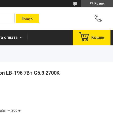
Кошик
та оплата
Кошик
on LB-196 7Вт G5.3 2700K
айті — 200 ₴