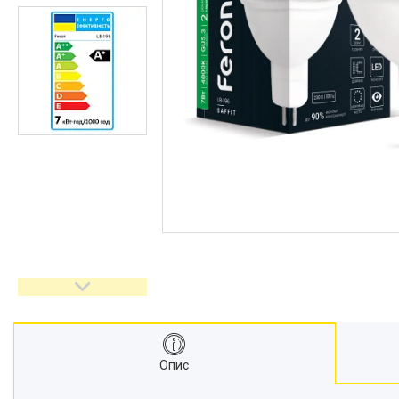
Акцентне освітлення
Напрямляючі провідники
Реанімація
Прожекторі
Кожухи сечоводу
Декоративне освітлення
Медичні монітори
ШВЛ апарати
Кріодеструктори
Відеоларингоскопи
Апарати CPAP (Сіпап)
ЛОР обладнання
Гнучкі ЛОР ендоскопи
Гінекологічне обладнання
Негатоскопи
Операційні столи
Опис
Медичні кушетки