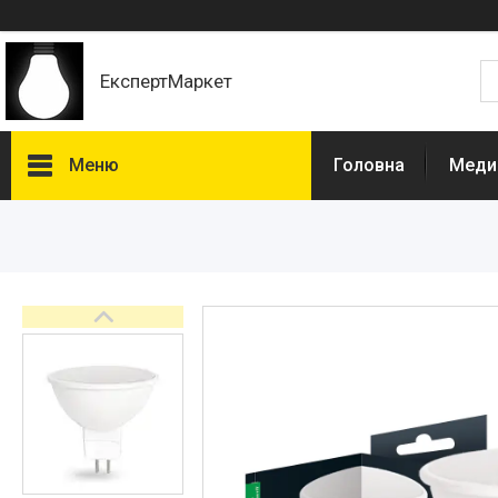
ЕкспертМаркет
Меню
Головна
Медич
Каталог
Лампи
Урологія
Штативи для інфузій
Вуличні світильники
Електротовари комплектуючі
Нефростоми
Світильники
Кошики для літотрипсії