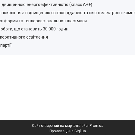
з підвищенною енергоефективністю (класс А++).
 покоління з підвищеною світловіддачею та якісні електронні компл
ої форми та теплорозсіювальної пластмаси.
роботи, що становить 30 000 годин.
екоративного освітлення
партії
Сайт створений на маркетплейсі
Prom.ua
Продавець на Bigl.ua