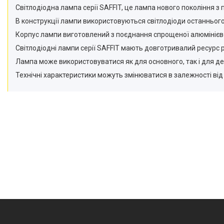
Приліжкові медичні столики
Світлодіодна лампа серії SAFFIT, це лампа нового покоління 
Ендоскопічні освітлювачі
В конструкції лампи використовуються світлодіоди останнього
Корпус лампи виготовлений з поєднання спрощеної алюмінієв
Медичні товари
Світлодіодні лампи серії SAFFIT мають довготривалий ресурс 
Лампа може використовуватися як для основного, так і для д
Технічні характеристики можуть змінюватися в залежності від 