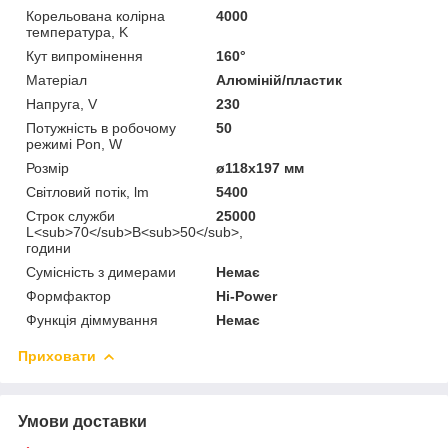
Корельована колірна
4000
температура, K
Кут випромінення
160°
Матеріал
Алюміній/пластик
Напруга, V
230
Потужність в робочому
50
режимі Pon, W
Розмір
ø118х197 мм
Світловий потік, lm
5400
Строк служби
25000
L<sub>70</sub>B<sub>50</sub>,
години
Сумісність з димерами
Немає
Формфактор
Hi-Power
Функція діммування
Немає
Приховати
Умови доставки