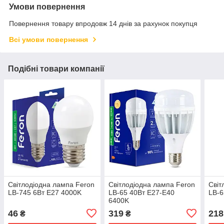
Умови повернення
Повернення товару впродовж 14 днів за рахунок покупця
Всі умови повернення
Подібні товари компанії
Світлодіодна лампа Feron
Світлодіодна лампа Feron
Світ
LB-745 6Вт E27 4000K
LB-65 40Вт E27-E40
LB-6
6400K
46
319
218
₴
₴