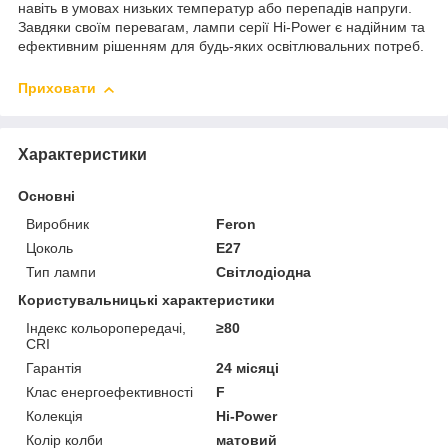
навіть в умовах низьких температур або перепадів напруги.
Завдяки своїм перевагам, лампи серії Hi-Power є надійним та
ефективним рішенням для будь-яких освітлювальних потреб.
Приховати
Характеристики
Основні
Виробник
Feron
Цоколь
E27
Тип лампи
Світлодіодна
Користувальницькі характеристики
Індекс кольоропередачі,
≥80
CRI
Гарантія
24 місяці
Клас енергоефективності
F
Колекція
Hi-Power
Колір колби
матовий