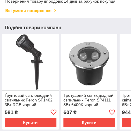
Повернення товару впродовж 14 днів за рахунок покупця
Всі умови повернення
Подібні товари компанії
Ґрунтовий світлодіодний
Тротуарний світлодіодний
Трот
світильник Feron SP1402
світильник Feron SP4111
світ
3Вт RGB чорний
3Вт 6400K чорний
6Вт 
581
607
944
₴
₴
Купити
Купити