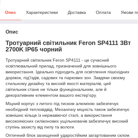
Опис
Характеристики
Доставка
Оплата
Умови п
Опис
Тротуарний світильник Feron SP4111 3Вт
2700K IP65 чорний
Тротуарний світильник Feron SP4111 - це сучасний
освітлювальний прилад, призначений для зовнішнього
використання. Ідеально підходить для освітлення пішохідних
доріжок, під'їздів, садових та паркових зон. Завдяки своєму
стильному дизайну та високій якості матеріалів, цей
світильник стане не тільки функціональним, але й
декоративним елементом вашого екстер'єру.
Міцний корпус з литого під тиском алюмінію забезпечує
необхідний тепловідвід. Механічну міцність також забезпечує
зовнішнє кільце із нержавіючої сталі, а використання
високоякісних силіконових ущільнювачів забезпечує високий
ступінь захисту від пилу та вологи.
Оптичний блок захищений ударостійким загартованим склом.