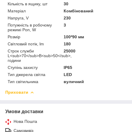
Кількість в ящику, шт
30
Матеріал
Комбінований
Напруга, V
230
Потужність в робочому
3
режимі Pon, W
Розмір
100*90 мм
Світловий потік, lm
180
Строк служби
25000
L<sub>70</sub>B<sub>50</sub>,
години
Ступінь захисту
IP65
Тип джерела світла
LED
Тип світильника
вуличний
Приховати
Умови доставки
Нова Пошта
Самовивіз