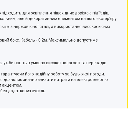
ідходить для освітлення пішохідних доріжок, під'їздів,
іональним, але й декоративним елементом вашого екстер'єру.
льце із нержавіючої сталі, а використання високоякісних
овий бокс. Кабель - 0,2м. Максимально допустиме
служби навіть в умовах високої вологості та перепадів
 гарантуючи його надійну роботу за будь-якої погоди.
що дозволяє значно знизити витрати на електроенергію.
м акцентом.
 без додаткових зусиль.