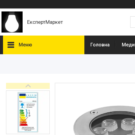
ЕкспертМаркет
Меню
Головна
Медич
Каталог
Лампи
Урологія
Штативи для інфузій
Вуличні світильники
Електротовари комплектуючі
Нефростоми
Світильники
Кошики для літотрипсії