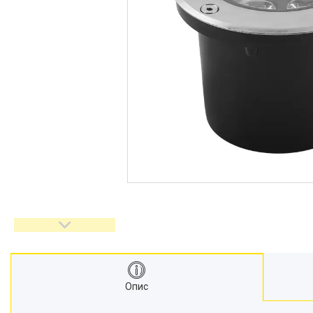
Акцентне освітлення
Напрямляючі провідники
Реанімація
Прожекторі
Кожухи сечоводу
Декоративне освітлення
Медичні монітори
ШВЛ апарати
Кріодеструктори
Відеоларингоскопи
Апарати CPAP (Сіпап)
ЛОР обладнання
Гнучкі ЛОР ендоскопи
Гінекологічне обладнання
Негатоскопи
Операційні столи
Опис
Медичні кушетки