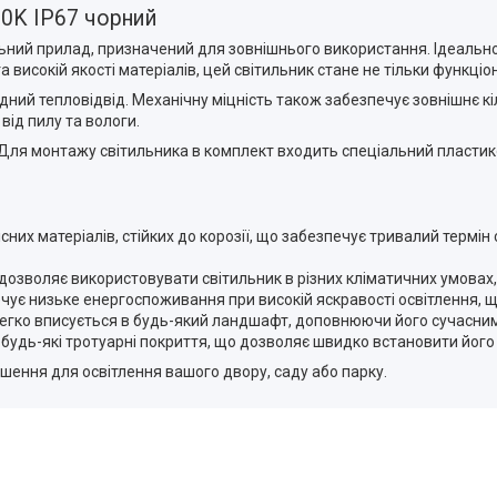
00K IP67 чорний
ний прилад, призначений для зовнішнього використання. Ідеально п
 високій якості матеріалів, цей світильник стане не тільки функц
дний тепловідвід. Механічну міцність також забезпечує зовнішнє кі
від пилу та вологи.
Для монтажу світильника в комплект входить спеціальний пластик
них матеріалів, стійких до корозії, що забезпечує тривалий термін 
 дозволяє використовувати світильник в різних кліматичних умовах,
чує низьке енергоспоживання при високій яскравості освітлення, 
легко вписується в будь-який ландшафт, доповнюючи його сучасни
 будь-які тротуарні покриття, що дозволяє швидко встановити його
ішення для освітлення вашого двору, саду або парку.