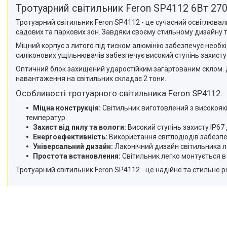
Приліжкові медичні столики
Тротуарний світильник Feron SP4112 6Вт 27
Ендоскопічні освітлювачі
Тротуарний світильник Feron SP4112 - це сучасний освітлюваль
садових та паркових зон. Завдяки своєму стильному дизайну та
Медичні товари
Міцний корпус з литого під тиском алюмінію забезпечує необхі
силіконових ущільнювачів забезпечує високий ступінь захисту 
Оптичний блок захищений ударостійким загартованим склом. 
навантаження на світильник складає 2 тони.
Особливості тротуарного світильника Feron SP4112:
Міцна конструкція:
Світильник виготовлений з високоякіс
температур.
Захист від пилу та вологи:
Високий ступінь захисту IP67
Енергоефективність:
Використання світлодіодів забезпе
Універсальний дизайн:
Лаконічний дизайн світильника 
Простота встановлення:
Світильник легко монтується в
Тротуарний світильник Feron SP4112 - це надійне та стильне р