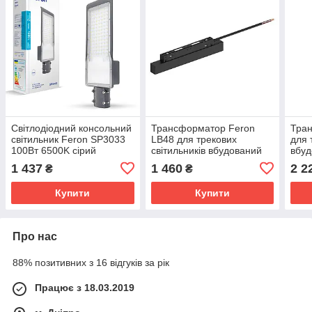
Світлодіодний консольний
Трансформатор Feron
Тран
світильник Feron SP3033
LB48 для трекових
для 
100Вт 6500K сірий
світильників вбудований
вбуд
100Вт 48В
200В
1 437
1 460
2 2
₴
₴
Купити
Купити
Про нас
88% позитивних з 16 відгуків за рік
Працює з 18.03.2019