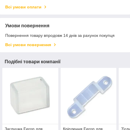
Всі умови оплати
Умови повернення
Повернення товару впродовж 14 днів за рахунок покупця
Всі умови повернення
Подібні товари компанії
Заглушка Feron для
Кріплення Feron для
З'єд