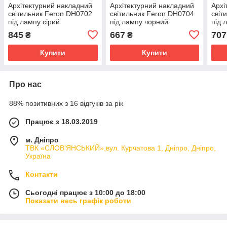
Архітектурний накладний
Архітектурний накладний
Архі
світильник Feron DH0702
світильник Feron DH0704
світ
під лампу сірий
під лампу чорний
під 
845
667
707
₴
₴
Купити
Купити
Про нас
88% позитивних з 16 відгуків за рік
Працює з 18.03.2019
м. Дніпро
ТВК «СЛОВ'ЯНСЬКИЙ»,вул. Курчатова 1, Дніпро, Дніпро,
Україна
Контакти
Сьогодні працює з 10:00 до 18:00
Показати весь графік роботи