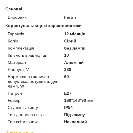
Основні
Виробник
Feron
Користувальницькі характеристики
Гарантія
12 місяців
Колір
Сірий
Комплектація
без лампи
Кількість в ящику, шт
10
Матеріал
Алюміній
Напруга, V
230
Нормована гранично
60
допустима потужність для
ламп, W
Патрон
Е27
Розмір
160*148*90 мм
Ступінь захисту
IP54
Тип джерела світла
Під лампу
Тип світильника
Накладний
Приховати