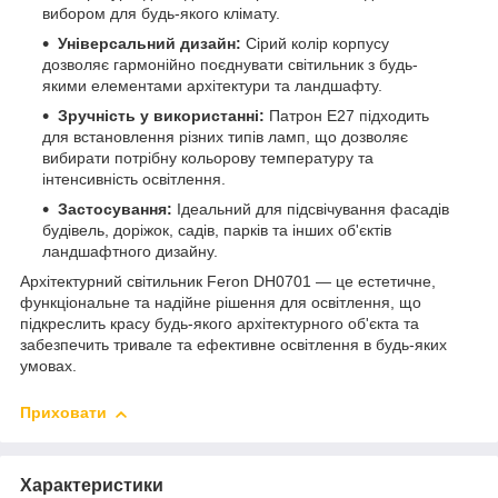
вибором для будь-якого клімату.
Універсальний дизайн:
Сірий колір корпусу
дозволяє гармонійно поєднувати світильник з будь-
якими елементами архітектури та ландшафту.
Зручність у використанні:
Патрон Е27 підходить
для встановлення різних типів ламп, що дозволяє
вибирати потрібну кольорову температуру та
інтенсивність освітлення.
Застосування:
Ідеальний для підсвічування фасадів
будівель, доріжок, садів, парків та інших об'єктів
ландшафтного дизайну.
Архітектурний світильник Feron DH0701 — це естетичне,
функціональне та надійне рішення для освітлення, що
підкреслить красу будь-якого архітектурного об'єкта та
забезпечить тривале та ефективне освітлення в будь-яких
умовах.
Приховати
Характеристики