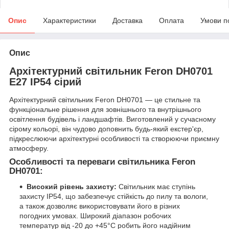
Опис
Характеристики
Доставка
Оплата
Умови п
Опис
Архітектурний світильник Feron DH0701
Е27 IP54 сірий
Архітектурний світильник Feron DH0701 — це стильне та
функціональне рішення для зовнішнього та внутрішнього
освітлення будівель і ландшафтів. Виготовлений у сучасному
сірому кольорі, він чудово доповнить будь-який екстер'єр,
підкреслюючи архітектурні особливості та створюючи приємну
атмосферу.
Особливості та переваги світильника Feron
DH0701:
Високий рівень захисту:
Світильник має ступінь
захисту IP54, що забезпечує стійкість до пилу та вологи,
а також дозволяє використовувати його в різних
погодних умовах. Широкий діапазон робочих
температур від -20 до +45°C робить його надійним