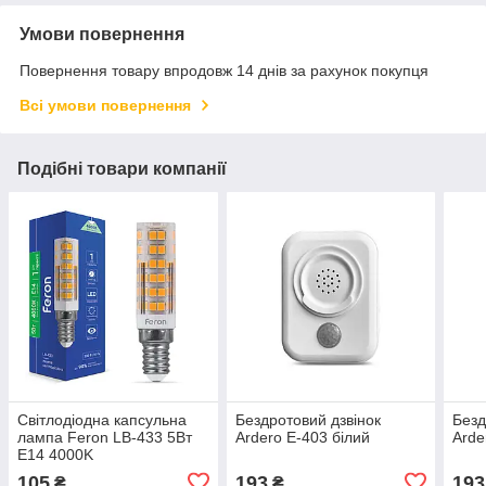
Умови повернення
Повернення товару впродовж 14 днів за рахунок покупця
Всі умови повернення
Подібні товари компанії
Світлодіодна капсульна
Бездротовий дзвінок
Безд
лампа Feron LB-433 5Вт
Ardero E-403 білий
Arde
Е14 4000K
105
193
193
₴
₴