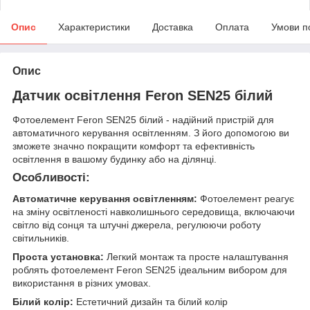
Опис
Характеристики
Доставка
Оплата
Умови п
Опис
Датчик освітлення Feron SEN25 білий
Фотоелемент Feron SEN25 білий - надійний пристрій для
автоматичного керування освітленням. З його допомогою ви
зможете значно покращити комфорт та ефективність
освітлення в вашому будинку або на ділянці.
Особливості:
Автоматичне керування освітленням:
Фотоелемент реагує
на зміну освітленості навколишнього середовища, включаючи
світло від сонця та штучні джерела, регулюючи роботу
світильників.
Проста установка:
Легкий монтаж та просте налаштування
роблять фотоелемент Feron SEN25 ідеальним вибором для
використання в різних умовах.
Білий колір:
Естетичний дизайн та білий колір