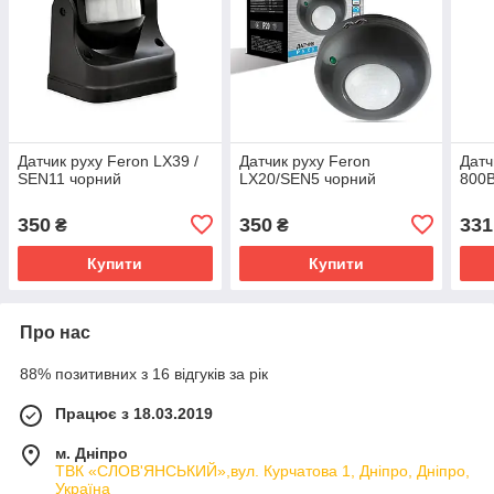
Датчик руху Feron LX39 /
Датчик руху Feron
Датч
SEN11 чорний
LX20/SEN5 чорний
800В
350
350
331
₴
₴
Купити
Купити
Про нас
88% позитивних з 16 відгуків за рік
Працює з 18.03.2019
м. Дніпро
ТВК «СЛОВ'ЯНСЬКИЙ»,вул. Курчатова 1, Дніпро, Дніпро,
Україна