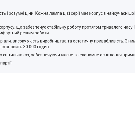
кість і розумні ціни. Кожна лампа цієї серії має корпус з найсучасн
корпусу, що забезпечує стабільну роботу протягом тривалого часу. 
комфортний режим роботи.
теріали, високу якість виробництва та естетичну привабливість. З 
 становить 30 000 годин.
х світильниках, забезпечуючи якісне та економне освітлення примі
артії.