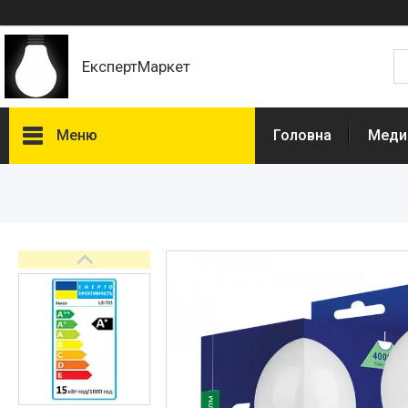
ЕкспертМаркет
Меню
Головна
Медич
Каталог
Лампи
Урологія
Штативи для інфузій
Вуличні світильники
Електротовари комплектуючі
Нефростоми
Світильники
Кошики для літотрипсії