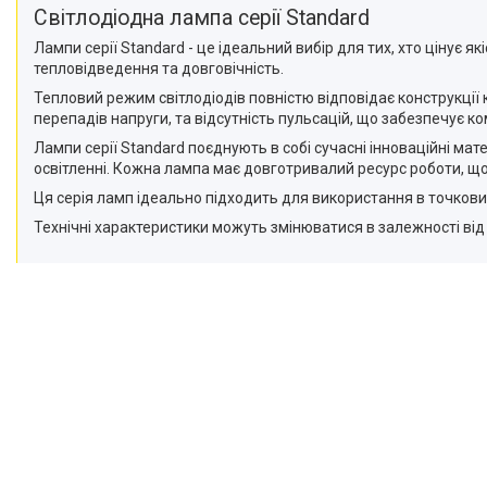
Приліжкові медичні столики
Світлодіодна лампа серії Standard
Ендоскопічні освітлювачі
Лампи серії Standard - це ідеальний вибір для тих, хто цінує я
тепловідведення та довговічність.
Медичні товари
Тепловий режим світлодіодів повністю відповідає конструкції 
перепадів напруги, та відсутність пульсацій, що забезпечує 
Лампи серії Standard поєднують в собі сучасні інноваційні ма
освітленні. Кожна лампа має довготривалий ресурс роботи, що
Ця серія ламп ідеально підходить для використання в точкови
Технічні характеристики можуть змінюватися в залежності від п