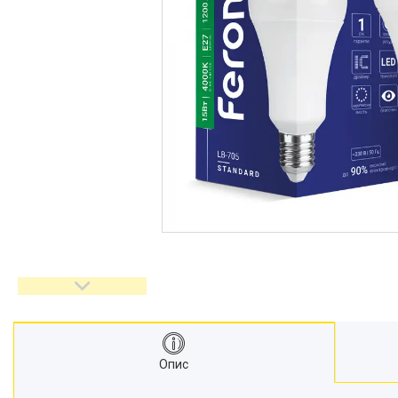
Акцентне освітлення
Напрямляючі провідники
Реанімація
Прожекторі
Кожухи сечоводу
Декоративне освітлення
Медичні монітори
ШВЛ апарати
Кріодеструктори
Відеоларингоскопи
Апарати CPAP (Сіпап)
ЛОР обладнання
Гнучкі ЛОР ендоскопи
Гінекологічне обладнання
Негатоскопи
Операційні столи
Опис
Медичні кушетки