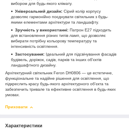
вибором для будь-якого клімату.
Універсальний дизайн:
Сірий колір корпусу
дозволяє гармонійно поєднувати світильник з будь-
якими елементами архітектури та ландшафту.
Зручність у використанні:
Патрон Е27 підходить
для встановлення різних типів ламп, що дозволяє
вибирати потрібну кольорову температуру та
інтенсивність освітлення.
Застосування:
Ідеальний для підсвічування фасадів
будівель, доріжок, садів, парків та інших об'єктів
ландшафтного дизайну.
Архітектурний світильник Feron DH0806 — це естетичне,
функціональне та надійне рішення для освітлення, що
підкреслить красу будь-якого архітектурного об'єкта та
забезпечить тривале та ефективне освітлення в будь-яких
умовах.
Приховати
Характеристики