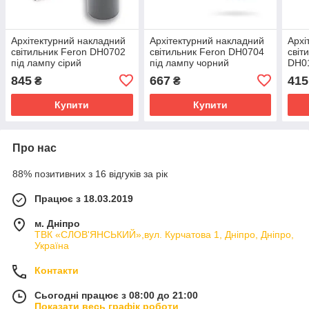
Архітектурний накладний
Архітектурний накладний
Архі
світильник Feron DH0702
світильник Feron DH0704
світ
під лампу сірий
під лампу чорний
DH0
ламп
845
667
415
₴
₴
Купити
Купити
Про нас
88% позитивних з 16 відгуків за рік
Працює з 18.03.2019
м. Дніпро
ТВК «СЛОВ'ЯНСЬКИЙ»,вул. Курчатова 1, Дніпро, Дніпро,
Україна
Контакти
Сьогодні працює з 08:00 до 21:00
Показати весь графік роботи