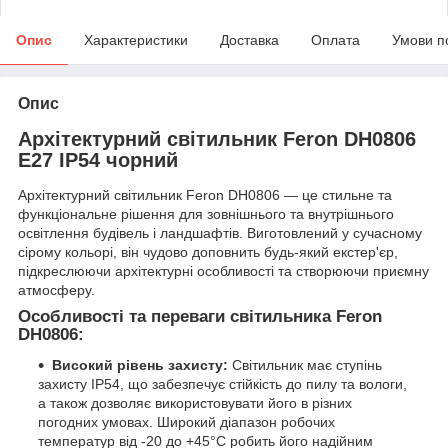
Опис
Характеристики
Доставка
Оплата
Умови п
Опис
Архітектурний світильник Feron DH0806
Е27 IP54 чорний
Архітектурний світильник Feron DH0806 — це стильне та
функціональне рішення для зовнішнього та внутрішнього
освітлення будівель і ландшафтів. Виготовлений у сучасному
сірому кольорі, він чудово доповнить будь-який екстер'єр,
підкреслюючи архітектурні особливості та створюючи приємну
атмосферу.
Особливості та переваги світильника Feron
DH0806:
Високий рівень захисту:
Світильник має ступінь
захисту IP54, що забезпечує стійкість до пилу та вологи,
а також дозволяє використовувати його в різних
погодних умовах. Широкий діапазон робочих
температур від -20 до +45°C робить його надійним