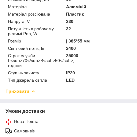
Матеріал
Алюміній
Матеріал розсіювача
Пластик
Напруга, V
230
Потужність в робочому
32
режимі Pon, W
Розмір
| 385*55 мм
Світловий потік, lm
2400
Строк служби
25000
L<sub>70</sub>B<sub>50</sub>,
години
Ступінь захисту
IP20
Тип джерела світла
LED
Приховати
Умови доставки
Нова Пошта
Самовивіз