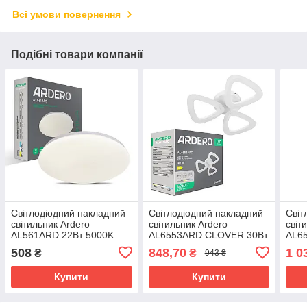
Всі умови повернення
Подібні товари компанії
Світлодіодний накладний
Світлодіодний накладний
Світ
світильник Ardero
світильник Ardero
світ
AL561ARD 22Вт 5000K
AL6553ARD CLOVER 30Вт
AL6
зоряне небо
5000K білий
5000
508
848,70
1 0
₴
₴
943 ₴
Купити
Купити