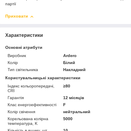
партії
Приховати
Характеристики
Основні атрибути
Виробник
Ardero
Колір
Білий
Тип світильника
Накладний
Користувальницькі характеристики
Індекс кольоропередачі,
≥80
CRI
Гарантія
12 місяців
Клас енергоефективності
F
Колір свічення
нейтральний
Корельована колірна
5000
температура, K
Кількість в ящику, шт
10