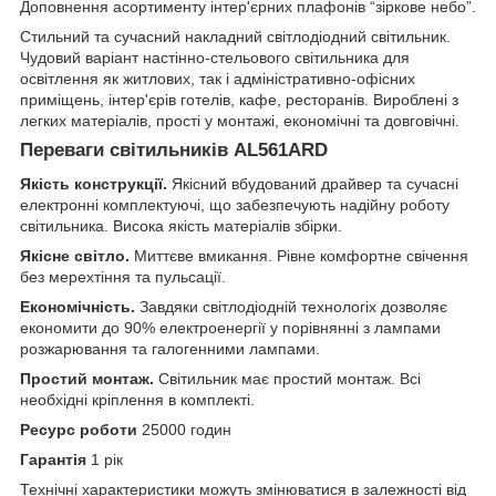
Доповнення асортименту інтер'єрних плафонів “зіркове небо”.
Стильний та сучасний накладний світлодіодний світильник.
Чудовий варіант настінно-стельового світильника для
освітлення як житлових, так і адміністративно-офісних
приміщень, інтер'єрів готелів, кафе, ресторанів. Вироблені з
легких матеріалів, прості у монтажі, економічні та довговічні.
Переваги світильників AL561ARD
Якість конструкції.
Якісний вбудований драйвер та сучасні
електронні комплектуючі, що забезпечують надійну роботу
світильника. Висока якість матеріалів збірки.
Якісне світло.
Миттєве вмикання. Рівне комфортне свічення
без мерехтіння та пульсації.
Економічність.
Завдяки світлодіодній технологіх дозволяє
економити до 90% електроенергії у порівнянні з лампами
розжарювання та галогенними лампами.
Простий монтаж.
Світильник має простий монтаж. Всі
необхідні кріплення в комплекті.
Ресурс роботи
25000 годин
Гарантія
1 рік
Технічні характеристики можуть змінюватися в залежності від