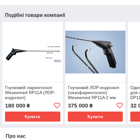
Подібні товари компанії
Гнучковий ларингоскоп
Гнучковий ЛОР-ендоскоп
Одно
Weseemed RP11A (ЛОР-
(назофарингоскоп)
для 
ендоскоп)
Weseemed RP11A 2 мм
DP1
180 000
375 000
32 
₴
₴
Купити
Купити
Про нас