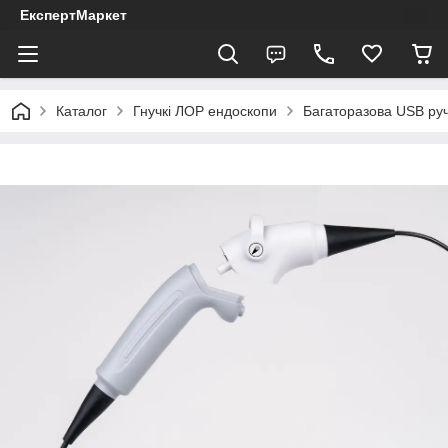
ЕкспертМаркет
Каталог
Гнучкі ЛОР ендоскопи
Багаторазова USB ру