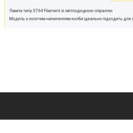
Приліжкові медичні столики
Лампа типу ST64 Filament зі світлодіодною спіраллю.
Ендоскопічні освітлювачі
Модель з золотим напиленням колби ідеально підходить для зо
Медичні товари