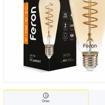
Акцентне освітлення
Напрямляючі провідники
Реанімація
Прожекторі
Кожухи сечоводу
Декоративне освітлення
Медичні монітори
ШВЛ апарати
Кріодеструктори
Відеоларингоскопи
Апарати CPAP (Сіпап)
ЛОР обладнання
Гнучкі ЛОР ендоскопи
Гінекологічне обладнання
Негатоскопи
Операційні столи
Опис
Медичні кушетки