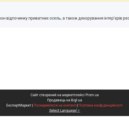
н відпочинку приватних осель, а також декорування інтер’єрів рест
Сайт створений на маркетплейсі
Prom.ua
Продавець на Bigl.ua
ЕкспертМаркет |
Поскаржитися на контент
|
Політика конфіденційності
Select Language
▼