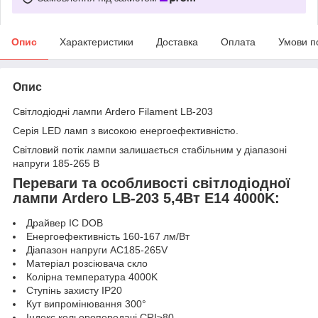
Опис
Характеристики
Доставка
Оплата
Умови п
Опис
Світлодіодні лампи Ardero Filament LB-203
Серія LED ламп з високою енергоефективністю.
Світловий потік лампи залишається стабільним у діапазоні
напруги 185-265 В
Переваги та особливості світлодіодної
лампи Ardero LB-203 5,4Вт E14 4000K:
Драйвер IC DOB
Енергоефективність 160-167 лм/Вт
Діапазон напруги AC185-265V
Матеріал розсіювача скло
Колірна температура 4000K
Ступінь захисту IP20
Кут випромінювання 300°
Індекс кольоропередачі CRI≥80