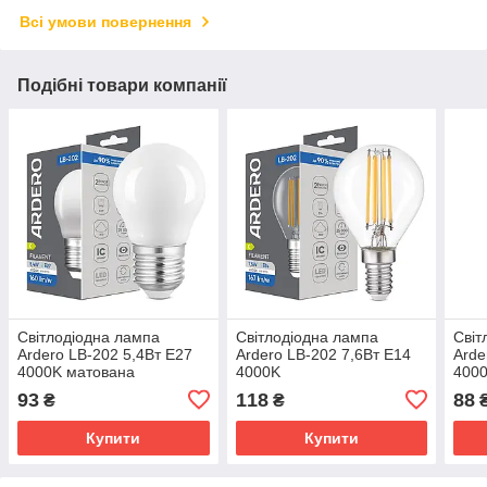
Всі умови повернення
Подібні товари компанії
Світлодіодна лампа
Світлодіодна лампа
Світ
Ardero LB-202 5,4Вт E27
Ardero LB-202 7,6Вт E14
Arde
4000K матована
4000K
400
93
118
88
₴
₴
Купити
Купити