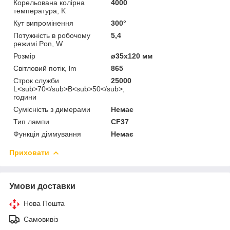
Корельована колірна
4000
температура, K
Кут випромінення
300°
Потужність в робочому
5,4
режимі Pon, W
Розмір
ø35x120 мм
Світловий потік, lm
865
Строк служби
25000
L<sub>70</sub>B<sub>50</sub>,
години
Сумісність з димерами
Немає
Тип лампи
CF37
Функція діммування
Немає
Приховати
Умови доставки
Нова Пошта
Самовивіз