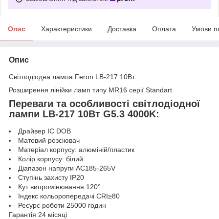
Опис
Характеристики
Доставка
Оплата
Умови п
Опис
Світлодіодна лампа Feron LB-217 10Вт
Розширення лінійки ламп типу MR16 серії Standart
Переваги та особливості світлодіодної
лампи LB-217 10Вт G5.3 4000K:
Драйвер IC DOB
Матовий розсіювач
Матеріал корпусу: алюміній/пластик
Колір корпусу: білий
Діапазон напруги AC185-265V
Ступінь захисту IP20
Кут випромінювання 120°
Індекс кольоропередачі CRI≥80
Ресурс роботи 25000 годин
Гарантія 24 місяці