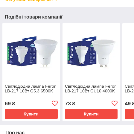
Подібні товари компанії
Світлодіодна лампа Feron
Світлодіодна лампа Feron
Світ
LB-217 10Вт G5.3 6500K
LB-217 10Вт GU10 4000K
LB-2
69
73
49
₴
₴
Купити
Купити
Про нас