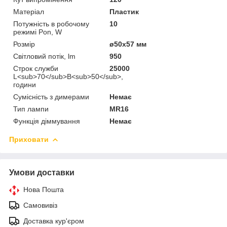
Матеріал
Пластик
Потужність в робочому
10
режимі Pon, W
Розмір
ø50x57 мм
Світловий потік, lm
950
Строк служби
25000
L<sub>70</sub>B<sub>50</sub>,
години
Сумісність з димерами
Немає
Тип лампи
MR16
Функція діммування
Немає
Приховати
Умови доставки
Нова Пошта
Самовивіз
Доставка кур'єром