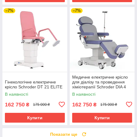
–7%
–7%
Медичне електричне крісло
Гінекологічне електричне
для діалізу та проведення
крісло Schroder DT 21 ELITE
хіміотерапії Schroder DIA 4
В наявності
В наявності
162 750
162 750
₴
₴
175 000 ₴
175 000 ₴
Купити
Купити
Показати ще