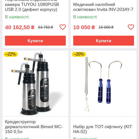
камера TUYOU 1080PUSB
Медичний налобний
USB 2.0 (дефект корпусу)
освітлювач Invita INV-203AY-7
В наявності
В наявності
40 162,50
10 050
₴
₴
63 750 ₴
15 000 ₴
Купити
Купити
–22%
–20%
Кріодеструктор
дерматологічний Bimed MC-
Набір для TOT-ліфтингу (KIT
150 0,5л
HA-02)
В наявності
В наявності