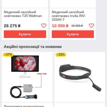
Медичний налобний
Медичний налобний
освітлювач T20 Wellman
освітлювач Invita INV-
203AY-7
28 275
10 050
₴
₴
15 000 ₴
Купити
Купити
Акційні пропозиції та новинки
–37%
–33%
Портативна ендоскопічна