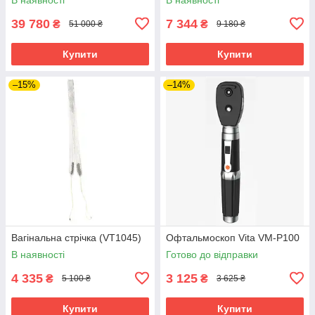
39 780
7 344
₴
₴
51 000 ₴
9 180 ₴
Купити
Купити
–15%
–14%
Вагінальна стрічка (VT1045)
Офтальмоскоп Vita VM-P100
В наявності
Готово до відправки
4 335
3 125
₴
₴
5 100 ₴
3 625 ₴
Купити
Купити