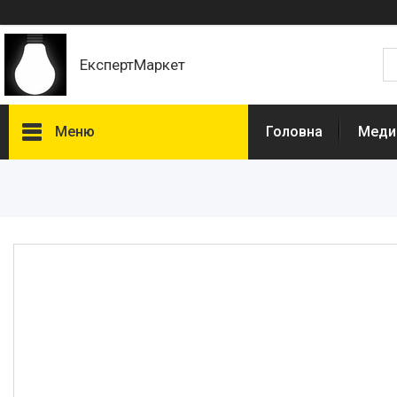
ЕкспертМаркет
Меню
Головна
Медич
Каталог
Лампи
Урологія
Штативи для інфузій
Вуличні світильники
Електротовари комплектуючі
Нефростоми
Світильники
Кошики для літотрипсії