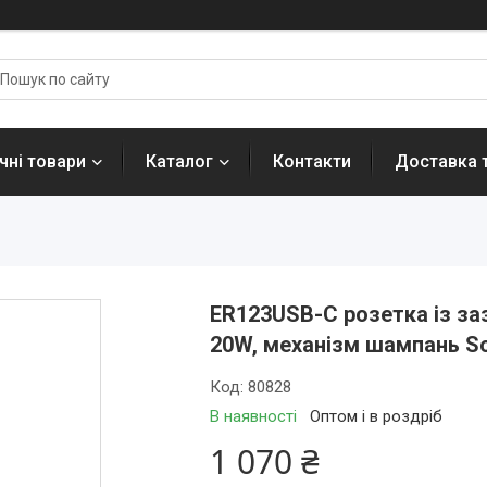
ні товари
Каталог
Контакти
Доставка 
ER123USB-C розетка із за
20W, механізм шампань So
Код:
80828
В наявності
Оптом і в роздріб
1 070 ₴