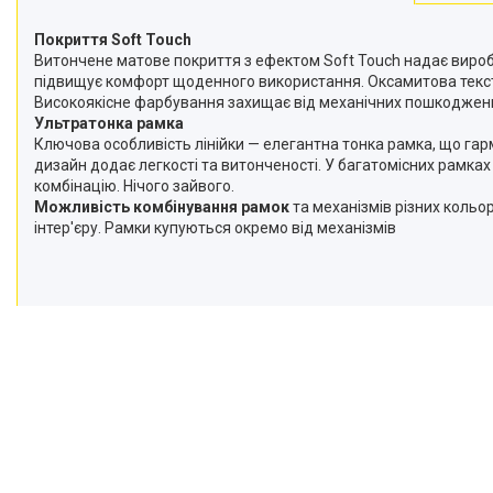
Приліжкові медичні столики
Покриття Soft Touch
Ендоскопічні освітлювачі
Витончене матове покриття з ефектом Soft Touch надає вироба
підвищує комфорт щоденного використання. Оксамитова текстур
Медичні товари
Високоякісне фарбування захищає від механічних пошкоджень 
Ультратонка рамка
Ключова особливість лінійки — елегантна тонка рамка, що гарм
дизайн додає легкості та витонченості. У багатомісних рамках
комбінацію. Нічого зайвого.
Можливість комбінування рамок
та механізмів різних кольо
інтер'єру. Рамки купуються окремо від механізмів