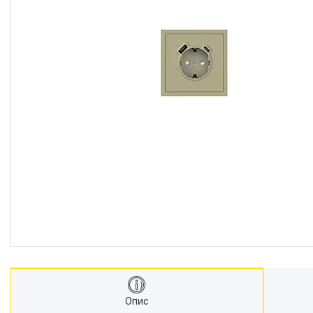
Акцентне освітлення
Напрямляючі провідники
Реанімація
Прожекторі
Кожухи сечоводу
Декоративне освітлення
Медичні монітори
ШВЛ апарати
Кріодеструктори
Відеоларингоскопи
Апарати CPAP (Сіпап)
ЛОР обладнання
Гнучкі ЛОР ендоскопи
Гінекологічне обладнання
Негатоскопи
Операційні столи
Опис
Медичні кушетки