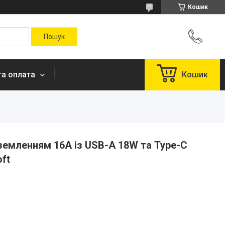
Кошик
та оплата
Кошик
земленням 16А із USB-A 18W та Type-C
ft