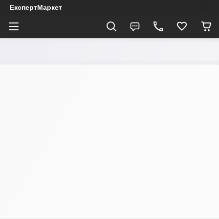
ЕкспертМаркет