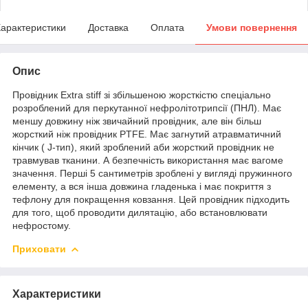
арактеристики
Доставка
Оплата
Умови повернення
Опис
Провідник Extra stiff зі збільшеною жорсткістю спеціально
розроблений для перкутанної нефролітотрипсії (ПНЛ). Має
меншу довжину ніж звичайний провідник, але він більш
жорсткий ніж провідник PTFE. Має загнутий атравматичний
кінчик ( J-тип), який зроблений аби жорсткий провідник не
травмував тканини. А безпечність використання має вагоме
значення. Перші 5 сантиметрів зроблені у вигляді пружинного
елементу, а вся інша довжина гладенька і має покриття з
тефлону для покращення ковзання. Цей провідник підходить
для того, щоб проводити дилятацію, або встановлювати
нефростому.
Приховати
Характеристики