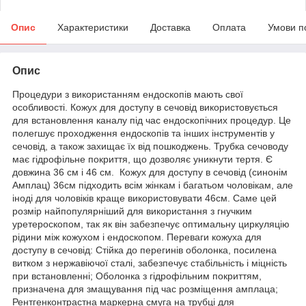
Опис
Характеристики
Доставка
Оплата
Умови п
Опис
Процедури з використанням ендоскопів мають свої
особливості. Кожух для доступу в сечовід використовується
для встановлення каналу під час ендоскопічних процедур. Це
полегшує проходження ендоскопів та інших інструментів у
сечовід, а також захищає їх від пошкоджень. Трубка сечоводу
має гідрофільне покриття, що дозволяє уникнути тертя. Є
довжина 36 см і 46 см. Кожух для доступу в сечовід (синонім
Амплац) 36см підходить всім жінкам і багатьом чоловікам, але
іноді для чоловіків краще використовувати 46см. Саме цей
розмір найпопулярніший для використання з гнучким
уретероскопом, так як він забезпечує оптимальну циркуляцію
рідини між кожухом і ендоскопом. Переваги кожуха для
доступу в сечовід: Стійка до перегинів оболонка, посилена
витком з нержавіючої сталі, забезпечує стабільність і міцність
при встановленні; Оболонка з гідрофільним покриттям,
призначена для змащування під час розміщення амплаца;
Рентгенконтрастна маркерна смуга на трубці для