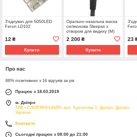
З'єднувач для 5050LED
Орально-назальна маска
З'єд
Feron LD102
силіконова Sleepas з
Fero
отвором для видиху (M)
12
2 200
23
₴
₴
Купити
Купити
Про нас
88% позитивних з 16 відгуків за рік
Працює з 18.03.2019
м. Дніпро
ТВК «СЛОВ'ЯНСЬКИЙ»,вул. Курчатова 1, Дніпро, Дніпро,
Україна
Контакти
Сьогодні працює з 08:00 до 21:00